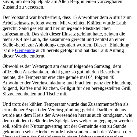
zuvor, um den Spielplatz am Alten Berg in einen vorzeigbaren
Zustand zu versetzen.
Der Vorstand war hocherfreut, dass 15 Anwohner dem Aufruf zum
Arbeitseinsatz gefolgt waren. Mit vereinten Kräften wurde Laub
gerecht, Sand gesiebt und herumliegende Plastikteilchen
aufgesammelt. Das sich dieser Einsatz gelohnt hatte, zeigten die
mehr als 4 m³ Laub, die zusammen gerecht und zentral an einer
Stelle -bereit zur Abholung- deponiert wurden. Dieser „Einladung“
ist die
Gemeinde
auch bereits gefolgt und hat das Laub Anfang
dieser Woche entfernt.
Obwohl es der Wettergott am darauf folgenden Samstag, dem
offiziellen Anschaukeln, nicht ganz so gut mit den Besuchern
meinte, die Temperatur erreichte gerade mal 6°, folgten 40
Anwohner der Vereinseinladung und brachten, ganz der Einladung
folgend, Kaffee und Kuchen, Grillgut für den bereitgestellten Grill,
Sitzgelegenheiten und Tische mit.
Und trotz der kühlen Temperatur wurde das Zusammentreffen als
erfreulicher Aspekt der Vereinsgründung gelobt. Darüber hinaus
wurde aus dem Kreis der Anwesenden heraus auch kundgetan, wie
denn mit dem Gelände des Spielplatzes weiter umgegangen werden
soll, sollte der Nutzungsvertrag mit der Gemeinde erst zu Stande
gekommen sein. Hierbei wurde insbesondere auch der Wunsch der