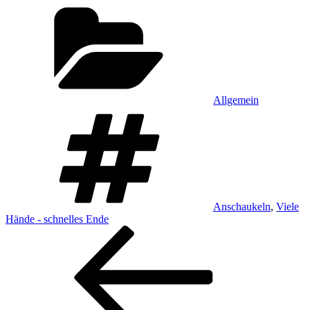
Kategorien
Allgemein
Schlagwörter
Anschaukeln
,
Viele
Hände - schnelles Ende
Beitragsnavigation
Vorheriger
Beitrag